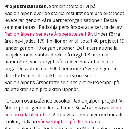
Projektresultaten.
Särskilt stolta är vi på
Radiohjälpen över de starka resultat som projektstödet
levererar genom våra partnerorganisationer. Dessa
sammanfattas i Radiohjälpens årsberättelser, ta del av
Radiohjälpens senaste Årsberättelse här
. Under förra
året beviljades 179,1 miljoner kr till totalt 40 projekt i 19
länder genom 19 organisationer. Det internationella
projektstödet väntas direkt nå drygt 1,8 miljoner
människor, varav drygt två tredjedelar är barn och
unga. Dessutom nås 9000 personer i Sverige genom
det stöd vi ger till funktionsrättsrörelsen. I
Radiohjälpens Årsberättelse finns projektexempel på
de effekter som projekten uppnår.
Förutom ovanstående besöker Radiohjälpen projekt. Vi
återkopplar genom korta filmer. Se våra senaste
klipp
och projektfilmer här
. Vill du veta ännu mer om hur allt
funkar, kolla in
vår webbplats på denna länk
.
Radiohjälpen har fler kampanjer än Musikhjälpen, som