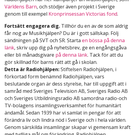
Världens Barn
, och stödjer även projekt i Sverige
genom till exempel
Kronprinsessan Victorias fond
.
Fortsätt engagera dig.
Tillhör du en av de som aldrig
får nog av Musikhjälpen? Du är i gott sällskap. Följ
sändningen på SVT och SR. Starta
en bössa på denna
länk
, skriv upp dig på nyhetsbrev, ge en engångsgåva
eller bli månadsgivare
på denna länk
. Tack för att du
gör skillnad för barns rätt att gå i skolan.
Detta är Radiohjälpen:
Stiftelsen Radiohjälpen, i
förkortad form benämnd Radiohjälpen, vars
beslutande organ är dess styrelse, har till uppgift att i
samråd med Sveriges Television AB, Sveriges Radio AB
och Sveriges Utbildningsradio AB samordna radio-och
TV-bolagens insamlingsverksamhet för humanitärt
ändamål. Sedan 1939 har vi samlat in pengar för att
förändra liv och lindra nöd i Sverige och i hela världen.
Genom särskilda insamlingar skapar vi gemensam kraft
med tydliga mål om förändring. Radiohjälpen