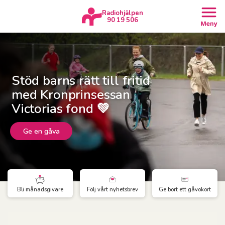
Radiohjälpen
90 19 506
Stöd barns rätt till fritid
med Kronprinsessan
Victorias fond 💚
Ge en gåva
Bli månadsgivare
Följ vårt nyhetsbrev
Ge bort ett gåvokort