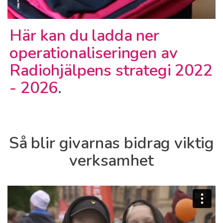
Här kan du ladda ner
operationaliseringen av
Radiohjälpens strategi 2022
- 2026
.
Så blir givarnas bidrag viktig
verksamhet