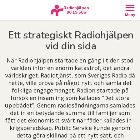
Radiohjälpen
90 19 506
Ett strategiskt Radiohjälpen
vid din sida
När Radiohjälpen startade en gång i tiden stod
världen inför en enorm katastrof, det andra
världskriget. Radiotjänst, som Sveriges Radio då
hette, ville pröva på något nytt och samla det
folkliga engagemanget. Radion startade på
försök en insamling som kallades ”Det stora
uppbådet”. Genom radiosändningarna samlades
det in en betydande summa till familjer som
fått det ekonomiskt svårt när fäder kallades in i
krigsberedskap. Public Service kunde genom
detta göra skillnad på ett nytt sätt, och